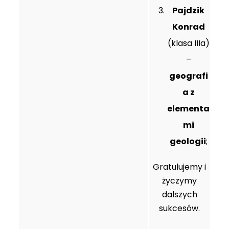
Pajdzik
Konrad
(klasa IIIa)
–
geografi
a z
elementa
mi
geologii
;
Gratulujemy i
życzymy
dalszych
sukcesów.