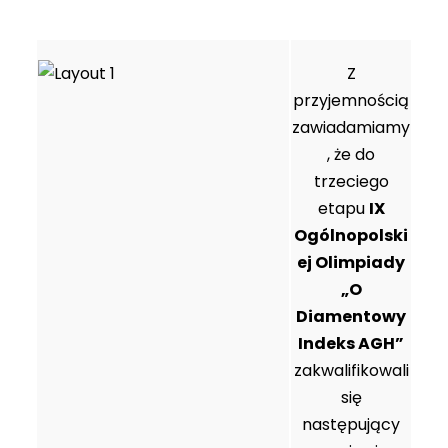
i
e
o
g
ś
p
Z
ł
c
k
przyjemnością
ó
i
a
zawiadamiamy
w
, że do
n
trzeciego
e
etapu
IX
j
Ogólnopolski
ej Olimpiady
„O
Diamentowy
Indeks AGH”
zakwalifikowali
się
następujący