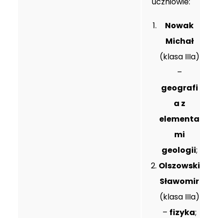
uczniowie:
Nowak
Michał
(klasa IIIa)
–
geografi
a z
elementa
mi
geologii
;
Olszowski
Sławomir
(klasa IIIa)
–
fizyka
;