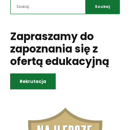
S
z
u
k
Zapraszamy do
a
j
zapoznania się z
:
ofertą edukacyjną
Rekrutacja